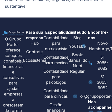
sustentável.
Para sua
Especialidades
Conteúdo
Encontre-
empresa
Contabilidade
Blog
nos
O Grupo
Hub
para
Novo
Porter
YouTube
nutricionista
Hamburgo/
oferece
Contrate
Book:
soluções
Contabilidade
51
Ecossistema
Manual do
contábeis,
para médico
3065-
Nutri
financeiras
9082
Contabilidade
Regular
e
para
51
consultivas
psicólogos
3065-
para
9082
ajudar
Contabilidade
empresas
para clínicas
oi@grupoporter
a
Nos
Gestão
crescerem
acompanhe
financeira
de forma