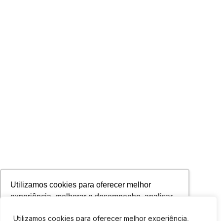
Utilizamos cookies para oferecer melhor
experiência, melhorar o desempenho, analisar
como você interage em nosso site e
Utilizamos cookies para oferecer melhor experiência,
personalizar conteúdo. Ao utilizar este site, você