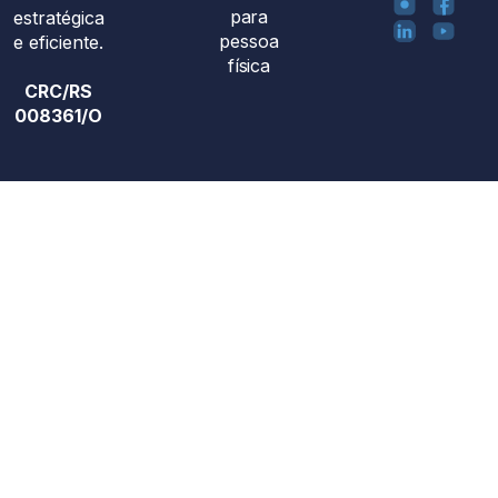
para
estratégica
pessoa
e eficiente.
física
CRC/RS
008361/O