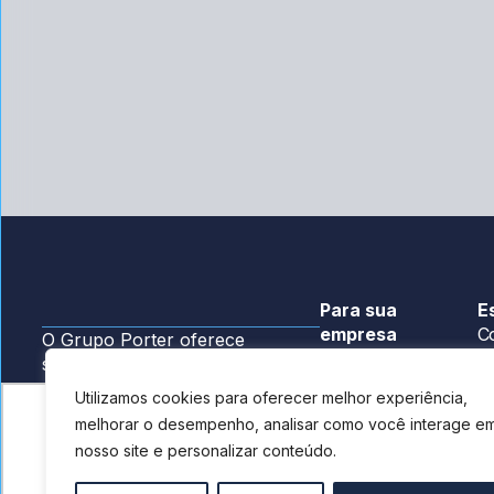
Para sua
E
empresa
Co
O Grupo Porter oferece
Hub
soluções contábeis, financeiras
C
e consultivas para ajudar
Contrate
Utilizamos cookies para oferecer melhor experiência,
Co
empresas a crescerem de forma
melhorar o desempenho, analisar como você interage e
Ecossistema
estratégica e eficiente.
Utilizamos cookies para oferecer melhor experiência, 
Co
nosso site e personalizar conteúdo.
G
CRC/RS 008361/O