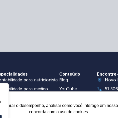
specialidades
Conteúdo
Encontre
ntabilidade para nutricionista
Blog
Novo 
ontabilidade para médico
YouTube
51 30
ntabilidade para psicólogos
Book: Manual do
51 30
m
Nutri Regular
melhorar o desempenho, analisar como você interage em nosso sit
ntabilidade para clínicas
oi@gr
concorda com o uso de cookies.
Nos acom
estão financeira para pessoa