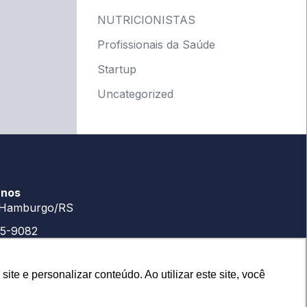
NUTRICIONISTAS
Profissionais da Saúde
Startup
Uncategorized
-nos
Hamburgo/RS
65-9082
65-9082
e e personalizar conteúdo. Ao utilizar este site, você
upoporter.com.br
panhe: