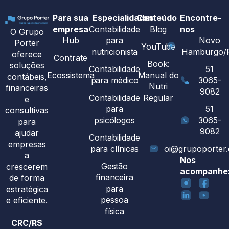
Para sua
Especialidades
Conteúdo
Encontre-
empresa
Contabilidade
Blog
nos
O Grupo
Hub
para
Novo
Porter
YouTube
nutricionista
Hamburgo/
oferece
Contrate
Book:
soluções
Contabilidade
51
Ecossistema
Manual do
contábeis,
para médico
3065-
Nutri
financeiras
9082
Contabilidade
Regular
e
para
51
consultivas
psicólogos
3065-
para
9082
ajudar
Contabilidade
empresas
para clínicas
oi@grupoporter
a
Nos
Gestão
crescerem
acompanhe
financeira
de forma
para
estratégica
pessoa
e eficiente.
física
CRC/RS