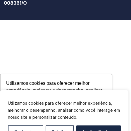
008361/O
Utilizamos cookies para oferecer melhor
experiência, melhorar o desempenho, analisar
como você interage em nosso site e
Utilizamos cookies para oferecer melhor experiência,
personalizar conteúdo. Ao utilizar este site, você
melhorar o desempenho, analisar como você interage em
concorda com o uso de cookies.
nosso site e personalizar conteúdo.
Ok, entendi!