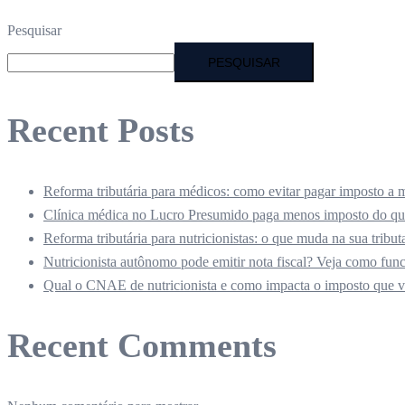
Pesquisar
PESQUISAR
Recent Posts
Reforma tributária para médicos: como evitar pagar imposto a 
Clínica médica no Lucro Presumido paga menos imposto do qu
Reforma tributária para nutricionistas: o que muda na sua tribut
Nutricionista autônomo pode emitir nota fiscal? Veja como fun
Qual o CNAE de nutricionista e como impacta o imposto que 
Recent Comments