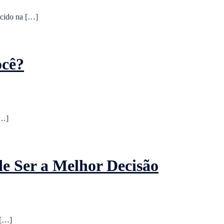
ecido na […]
ocê?
[…]
e Ser a Melhor Decisão
 […]