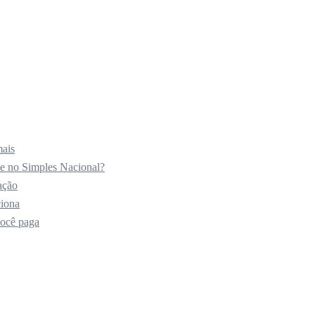
mais
e no Simples Nacional?
ação
ciona
você paga