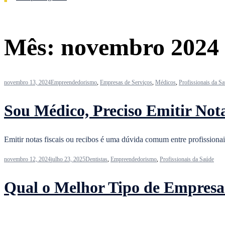
Mês:
novembro 2024
novembro 13, 2024
Empreendedorismo
,
Empresas de Serviços
,
Médicos
,
Profissionais da S
Sou Médico, Preciso Emitir Not
Emitir notas fiscais ou recibos é uma dúvida comum entre profissiona
novembro 12, 2024
julho 23, 2025
Dentistas
,
Empreendedorismo
,
Profissionais da Saúde
Qual o Melhor Tipo de Empresa